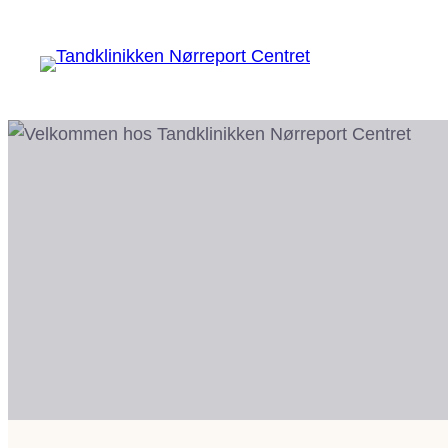
Spring
til
indhold